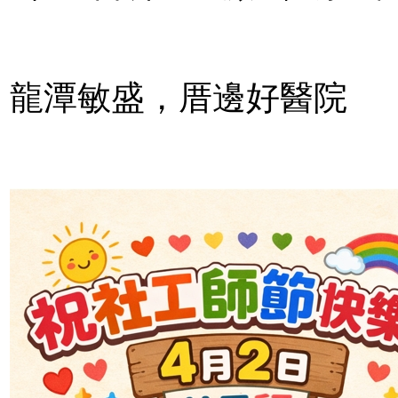
龍潭敏盛，厝邊好醫院